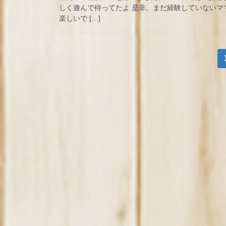
しく遊んで待ってたよ 是非、まだ経験していないマ
楽しいで […]
投
稿
の
ペ