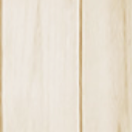
ー
ジ
送
り