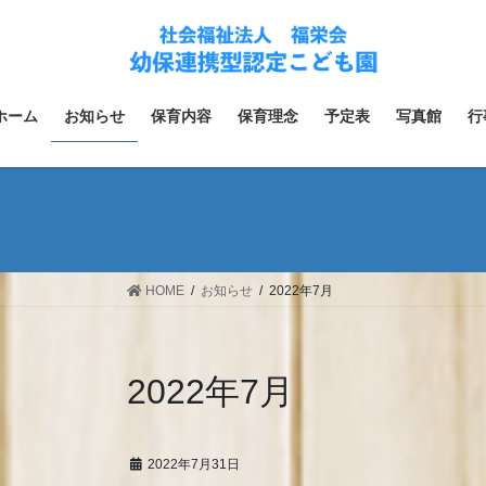
コ
ナ
ン
ビ
テ
ゲ
ン
ー
ツ
シ
ホーム
お知らせ
保育内容
保育理念
予定表
写真館
行
へ
ョ
ス
ン
キ
に
ッ
移
プ
動
HOME
お知らせ
2022年7月
2022年7月
2022年7月31日