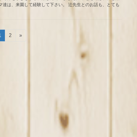
マ達は、来園して経験して下さい。 辻先生とのお話も、とても
固
固
1
2
»
定
定
ペ
ペ
ー
ー
ジ
ジ