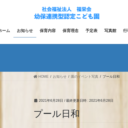
コ
ナ
ン
ビ
テ
ゲ
ン
ー
ツ
シ
ホーム
お知らせ
保育内容
保育理念
予定表
写真館
行
へ
ョ
ス
ン
キ
に
ッ
移
プ
動
HOME
お知らせ
園のイベント写真
プール日和
2021年6月28日
/ 最終更新日時 :
2021年6月28日
プール日和