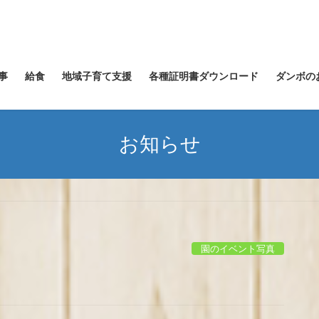
事
給食
地域子育て支援
各種証明書ダウンロード
ダンボの
お知らせ
園のイベント写真