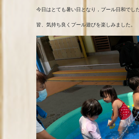
今日はとても暑い日となり，プール日和でし
皆、気持ち良くプール遊びを楽しみました。