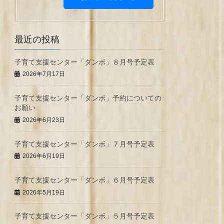
最近の投稿
子育て支援センター「ダンボ」８月号予定表
2026年7月17日
子育て支援センター「ダンボ」予約についての
お願い
2026年6月23日
子育て支援センター「ダンボ」７月号予定表
2026年6月19日
子育て支援センター「ダンボ」６月号予定表
2026年5月19日
子育て支援センター「ダンボ」５月号予定表