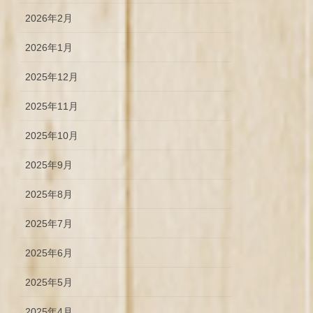
2026年2月
2026年1月
2025年12月
2025年11月
2025年10月
2025年9月
2025年8月
2025年7月
2025年6月
2025年5月
2025年4月